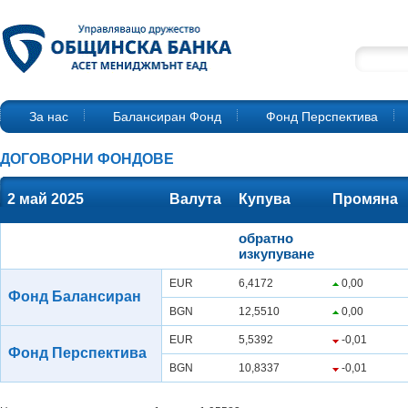
За нас
Балансиран Фонд
Фонд Перспектива
ДОГОВОРНИ ФОНДОВЕ
2 май 2025
Валута
Купува
Промяна
обратно
изкупуване
EUR
6,4172
0,00
Фонд Балансиран
BGN
12,5510
0,00
EUR
5,5392
-0,01
Фонд Перспектива
BGN
10,8337
-0,01