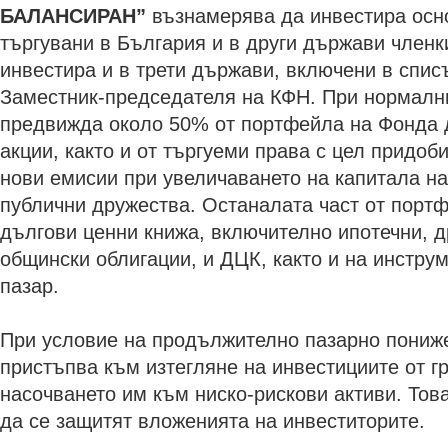
БАЛАНСИРАН”
възнамерява да инвестира осн
търгувани в България и в други държави член
инвестира и в трети държави, включени в спис
Заместник-председателя на КФН. При нормални
предвижда около 50% от портфейла на Фонда д
акции, както и от търгуеми права с цел придоб
нови емисии при увеличаването на капитала на
публични дружества. Останалата част от порт
дългови ценни книжа, включително ипотечни, д
общински облигации, и ДЦК, както и на инстру
пазар.
При условие на продължително пазарно пониж
пристъпва към изтегляне на инвестициите от гр
насочването им към ниско-рискови активи. Това
да се защитят вложенията на инвеститорите.