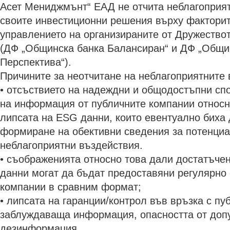
Асет Мениджмънт“ ЕАД не отчита неблагоприят
своите инвестиционни решения върху факторит
управлението на организираните от Дружество
(ДФ „Общинска банка Балансиран“ и ДФ „Общи
Перспектива“).
Причините за неотчитане на неблагоприятните 
• отсъствието на надеждни и общодостъпни сп
на информация от публичните компании относн
липсата на ESG данни, които евентуално биха
формиране на обективни сведения за потенци
неблагоприятни въздействия.
• съображенията относно това дали достатъче
данни могат да бъдат предоставяни регулярно 
компании в сравним формат;
• липсата на гаранции/контрол във връзка с пу
заблуждаваща информация, опасността от доп
дезинформация.