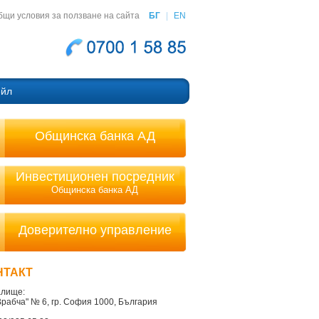
бщи условия за ползване на сайта
БГ
|
EN
ейл
Общинска банка АД
Инвестиционен посредник
Общинска банка АД
Доверително управление
НТАКТ
лище:
"Врабча" № 6, гр. София 1000, България