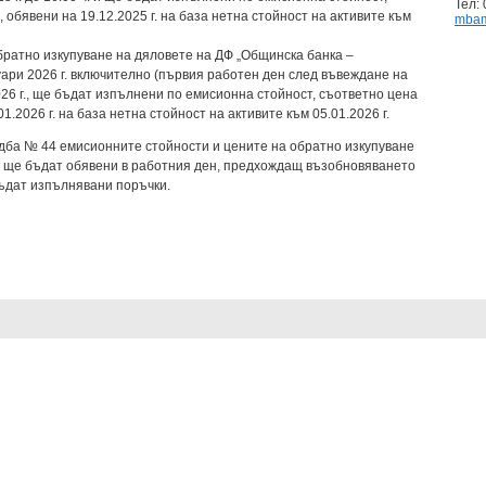
Тел: 
 обявени на 19.12.2025 г. на база нетна стойност на активите към
mbam
ратно изкупуване на дяловете на ДФ „Общинска банка –
ари 2026 г. включително (първия работен ден след въвеждане на
026 г., ще бъдат изпълнени по емисионна стойност, съответно цена
1.2026 г. на база нетна стойност на активите към 05.01.2026 г.
редба № 44 емисионните стойности и цените на обратно изкупуване
е ще бъдат обявени в работния ден, предхождащ възобновяването
а бъдат изпълнявани поръчки.