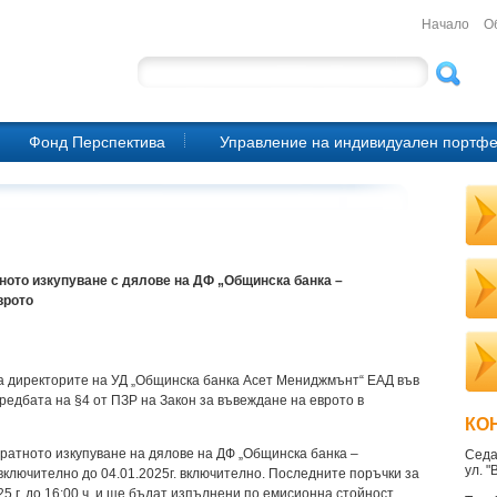
Начало
О
Фонд Перспектива
Управление на индивидуален портф
ното изкупуване с дялове на ДФ „Общинска банка –
врото
 на директорите на УД „Общинска банка Асет Мениджмънт“ ЕАД във
оредбата на §4 от ПЗР на Закон за въвеждане на еврото в
КО
ратното изкупуване на дялове на ДФ „Общинска банка –
Седа
ул. 
включително до 04.01.2025г. включително. Последните поръчки за
25 г. до 16:00 ч. и ще бъдат изпълнени по емисионна стойност,