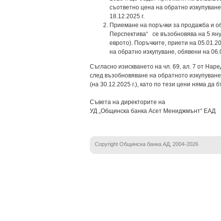
съответно цена на обратно изкупуване,
18.12.2025 г.
Приемане на поръчки за продажба и об
Перспектива“ се възобновява на 5 яну
еврото). Поръчките, приети на 05.01.2
на обратно изкупуване, обявени на 06.0
Съгласно изискването на чл. 69, ал. 7 от На
след възобновяване на обратното изкупуван
(на 30.12.2025 г.), като по тези цени няма д
Съвета на директорите на
УД „Общинска банка Асет Мениджмънт“ ЕАД
Copyright Общинска банка АД, 2004-2026