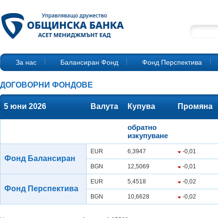
За нас
Балансиран Фонд
Фонд Перспектива
ДОГОВОРНИ ФОНДОВЕ
5 юни 2026
Валута
Купува
Промяна
обратно
изкупуване
EUR
6,3947
-0,01
Фонд Балансиран
BGN
12,5069
-0,01
EUR
5,4518
-0,02
Фонд Перспектива
BGN
10,6628
-0,02