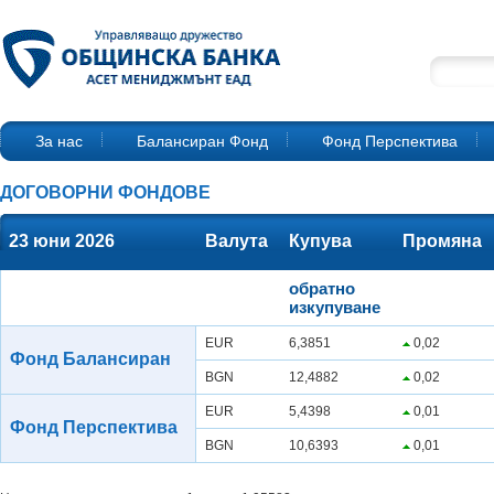
За нас
Балансиран Фонд
Фонд Перспектива
ДОГОВОРНИ ФОНДОВЕ
23 юни 2026
Валута
Купува
Промяна
обратно
изкупуване
EUR
6,3851
0,02
Фонд Балансиран
BGN
12,4882
0,02
EUR
5,4398
0,01
Фонд Перспектива
BGN
10,6393
0,01