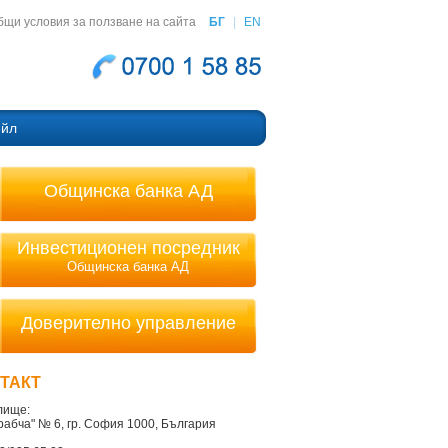
бщи условия за ползване на сайта
БГ
|
EN
ейл
Общинска банка АД
Инвестиционен посредник
Общинска банка АД
Доверително управление
ТАКТ
лище:
Врабча" № 6, гр. София 1000, България