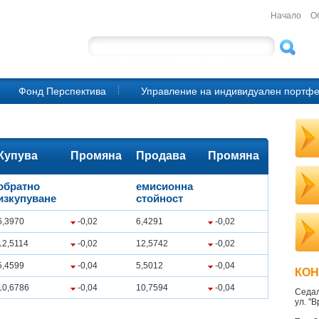
Начало
О
Фонд Перспектива
Управление на индивидуален портф
Купува
Промяна
Продава
Промяна
обратно
емисионна
изкупуване
стойност
6,3970
-0,02
6,4291
-0,02
12,5114
-0,02
12,5742
-0,02
5,4599
-0,04
5,5012
-0,04
КОН
10,6786
-0,04
10,7594
-0,04
Седа
ул. "