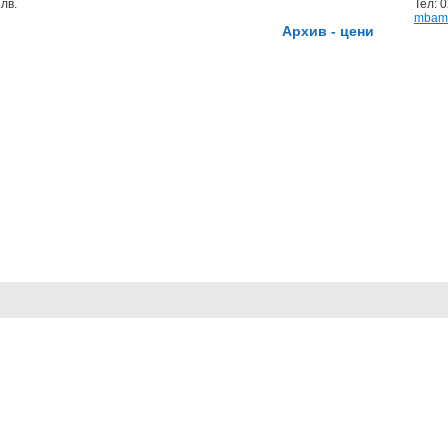
лв.
Тел: 
mbam
Архив - цени