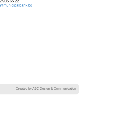
02/935 65 22
@municipalbank.bg
Created by ABC Design & Communication