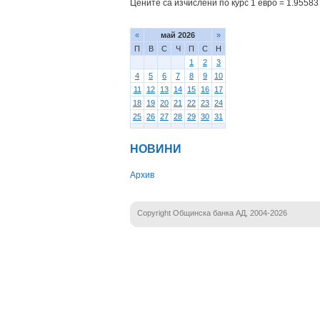
Цените са изчислени по курс 1 евро = 1.95583 
«
май 2026
»
П
В
С
Ч
П
С
Н
1
2
3
4
5
6
7
8
9
10
11
12
13
14
15
16
17
18
19
20
21
22
23
24
25
26
27
28
29
30
31
НОВИНИ
Архив
Copyright Общинска банка АД, 2004-2026