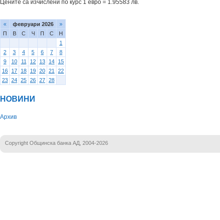
Цените са изчислени по курс 1 евро = 1.95583 лв.
«
февруари 2026
»
П
В
С
Ч
П
С
Н
1
2
3
4
5
6
7
8
9
10
11
12
13
14
15
16
17
18
19
20
21
22
23
24
25
26
27
28
НОВИНИ
Архив
Copyright Общинска банка АД, 2004-2026