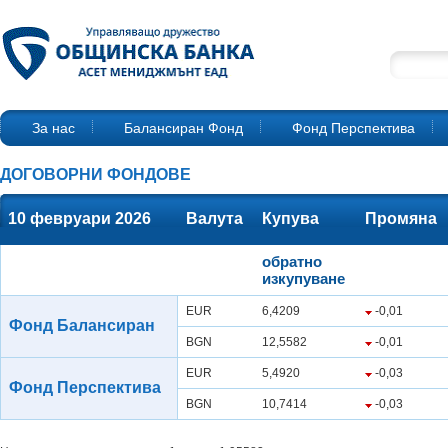
За нас
Балансиран Фонд
Фонд Перспектива
ДОГОВОРНИ ФОНДОВЕ
10 февруари 2026
Валута
Купува
Промяна
обратно
изкупуване
EUR
6,4209
-0,01
Фонд Балансиран
BGN
12,5582
-0,01
EUR
5,4920
-0,03
Фонд Перспектива
BGN
10,7414
-0,03