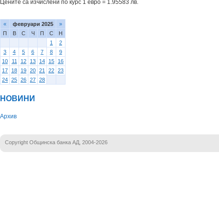
Цените са изчислени по курс 1 евро = 1.95583 лв.
«
февруари 2025
»
П
В
С
Ч
П
С
Н
1
2
3
4
5
6
7
8
9
10
11
12
13
14
15
16
17
18
19
20
21
22
23
24
25
26
27
28
НОВИНИ
Архив
Copyright Общинска банка АД, 2004-2026