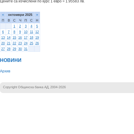
Цените са изчислени по курс 1 евро = 1.95583 лв.
«
октомври 2025
»
П
В
С
Ч
П
С
Н
1
2
3
4
5
6
7
8
9
10
11
12
13
14
15
16
17
18
19
20
21
22
23
24
25
26
27
28
29
30
31
НОВИНИ
Архив
Copyright Общинска банка АД, 2004-2026