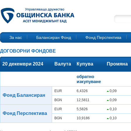
За нас
Балансиран Фонд
Фонд Перспектива
ДОГОВОРНИ ФОНДОВЕ
20 декември 2024
Валута
Купува
Промяна
обратно
изкупуване
EUR
6,4326
0,09
Фонд Балансиран
BGN
12,5811
0,09
EUR
5,5826
0,10
Фонд Перспектива
BGN
10,9186
0,10