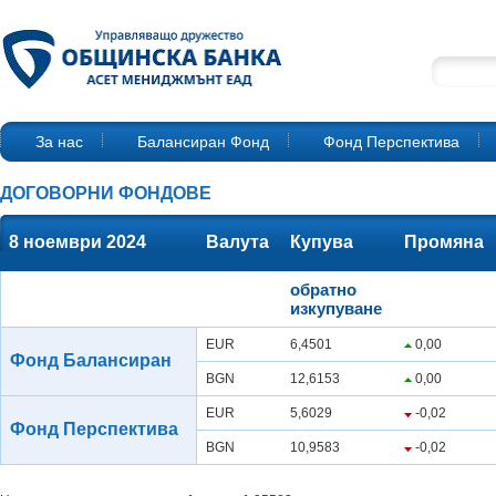
За нас
Балансиран Фонд
Фонд Перспектива
ДОГОВОРНИ ФОНДОВЕ
8 ноември 2024
Валута
Купува
Промяна
обратно
изкупуване
EUR
6,4501
0,00
Фонд Балансиран
BGN
12,6153
0,00
EUR
5,6029
-0,02
Фонд Перспектива
BGN
10,9583
-0,02